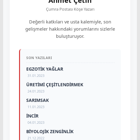
Ahmet Çetin
Çumra Postası Köşe Yazarı
Değerli katkıları ve usta kalemiyle, son
gelişmeler hakkındaki yorumlarını sizlerle
buluşturuyor.
SON YAZILARI
EGZOTİK YAĞLAR
31.01.2023
ÜRETİMİ ÇEŞİTLENDİRMEK
24.01.2023
SARIMSAK
11.01.2023
İNCİR
04.01.2023
BİYOLOJİK ZENGİNLİK
21.12.2022