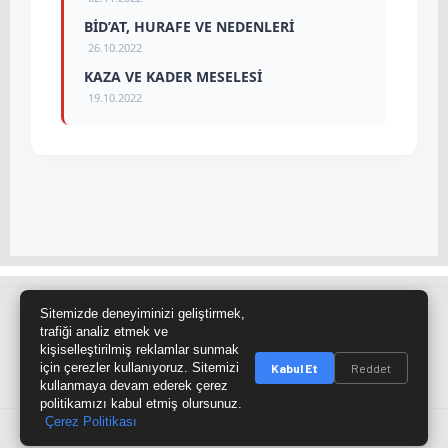
BİD’AT, HURAFE VE NEDENLERİ
26.10.2022
KAZA VE KADER MESELESİ
19.10.2022
Sitemizde deneyiminizi geliştirmek,
Site Haritası
RSS Kaynağı
Çumra Postası
trafiği analiz etmek ve
kişiselleştirilmiş reklamlar sunmak
@cumra_postasi
için çerezler kullanıyoruz. Sitemizi
Kabul Et
Reddet
kullanmaya devam ederek çerez
politikamızı kabul etmiş olursunuz.
Çerez Politikası
© 2026 cumrapostasi.com Tüm hakları saklıdır.