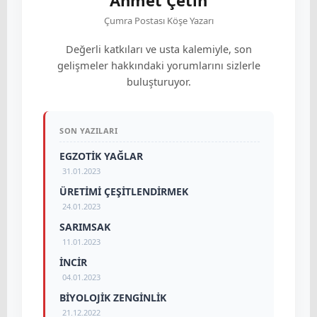
Ahmet Çetin
Çumra Postası Köşe Yazarı
Değerli katkıları ve usta kalemiyle, son
gelişmeler hakkındaki yorumlarını sizlerle
buluşturuyor.
SON YAZILARI
EGZOTİK YAĞLAR
31.01.2023
ÜRETİMİ ÇEŞİTLENDİRMEK
24.01.2023
SARIMSAK
11.01.2023
İNCİR
04.01.2023
BİYOLOJİK ZENGİNLİK
21.12.2022