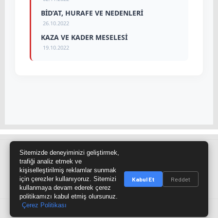
BİD’AT, HURAFE VE NEDENLERİ
26.10.2022
KAZA VE KADER MESELESİ
19.10.2022
Sitemizde deneyiminizi geliştirmek,
Site Haritası
RSS Kaynağı
Çumra Postası
trafiği analiz etmek ve
kişiselleştirilmiş reklamlar sunmak
@cumra_postasi
için çerezler kullanıyoruz. Sitemizi
Kabul Et
Reddet
kullanmaya devam ederek çerez
politikamızı kabul etmiş olursunuz.
Çerez Politikası
© 2026 cumrapostasi.com Tüm hakları saklıdır.