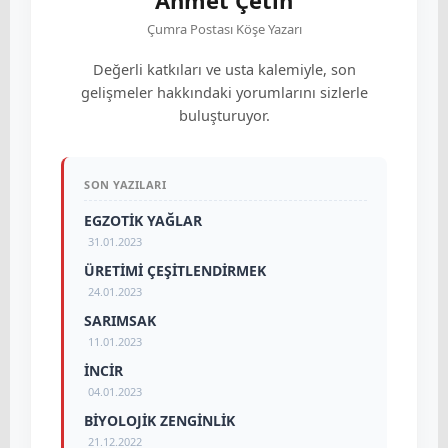
Ahmet Çetin
Çumra Postası Köşe Yazarı
Değerli katkıları ve usta kalemiyle, son
gelişmeler hakkındaki yorumlarını sizlerle
buluşturuyor.
SON YAZILARI
EGZOTİK YAĞLAR
31.01.2023
ÜRETİMİ ÇEŞİTLENDİRMEK
24.01.2023
SARIMSAK
11.01.2023
İNCİR
04.01.2023
BİYOLOJİK ZENGİNLİK
21.12.2022