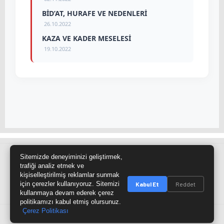
BİD’AT, HURAFE VE NEDENLERİ
26.10.2022
KAZA VE KADER MESELESİ
19.10.2022
Sitemizde deneyiminizi geliştirmek,
Site Haritası
RSS Kaynağı
Çumra Postası
trafiği analiz etmek ve
kişiselleştirilmiş reklamlar sunmak
@cumra_postasi
için çerezler kullanıyoruz. Sitemizi
Kabul Et
Reddet
kullanmaya devam ederek çerez
politikamızı kabul etmiş olursunuz.
Çerez Politikası
© 2026 cumrapostasi.com Tüm hakları saklıdır.