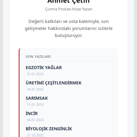
Ahmet Çetin
Çumra Postası Köşe Yazarı
Değerli katkıları ve usta kalemiyle, son
gelişmeler hakkındaki yorumlarını sizlerle
buluşturuyor.
SON YAZILARI
EGZOTİK YAĞLAR
31.01.2023
ÜRETİMİ ÇEŞİTLENDİRMEK
24.01.2023
SARIMSAK
11.01.2023
İNCİR
04.01.2023
BİYOLOJİK ZENGİNLİK
21.12.2022