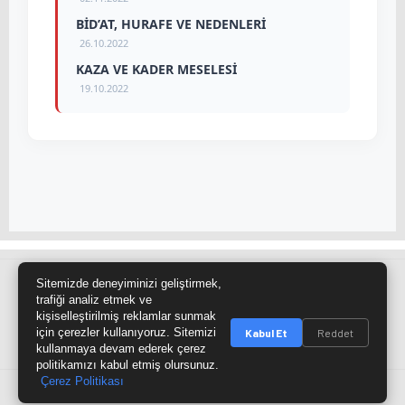
BİD’AT, HURAFE VE NEDENLERİ
26.10.2022
KAZA VE KADER MESELESİ
19.10.2022
Sitemizde deneyiminizi geliştirmek,
Site Haritası
RSS Kaynağı
Çumra Postası
trafiği analiz etmek ve
kişiselleştirilmiş reklamlar sunmak
@cumra_postasi
için çerezler kullanıyoruz. Sitemizi
Kabul Et
Reddet
kullanmaya devam ederek çerez
politikamızı kabul etmiş olursunuz.
Çerez Politikası
© 2026 cumrapostasi.com Tüm hakları saklıdır.