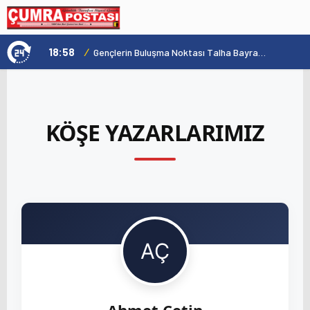
18:58
/
1
Konya'nın Zengin Mutfağı GastroFest'te Tanıtılacak
Gençlerin Buluşma Noktası Talha Bayrakçı Akademi Hızla Yükseliyor
KÖŞE YAZARLARIMIZ