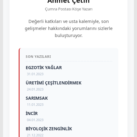
Ahmet Çetin
Çumra Postası Köşe Yazarı
Değerli katkıları ve usta kalemiyle, son
gelişmeler hakkındaki yorumlarını sizlerle
buluşturuyor.
SON YAZILARI
EGZOTİK YAĞLAR
31.01.2023
ÜRETİMİ ÇEŞİTLENDİRMEK
24.01.2023
SARIMSAK
11.01.2023
İNCİR
04.01.2023
BİYOLOJİK ZENGİNLİK
21.12.2022