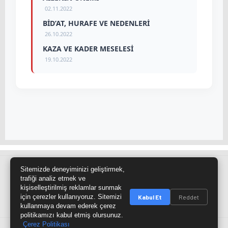
02.11.2022
BİD’AT, HURAFE VE NEDENLERİ
26.10.2022
KAZA VE KADER MESELESİ
19.10.2022
Sitemizde deneyiminizi geliştirmek,
Site Haritası
RSS Kaynağı
Çumra Postası
trafiği analiz etmek ve
kişiselleştirilmiş reklamlar sunmak
@cumra_postasi
için çerezler kullanıyoruz. Sitemizi
Kabul Et
Reddet
kullanmaya devam ederek çerez
politikamızı kabul etmiş olursunuz.
Çerez Politikası