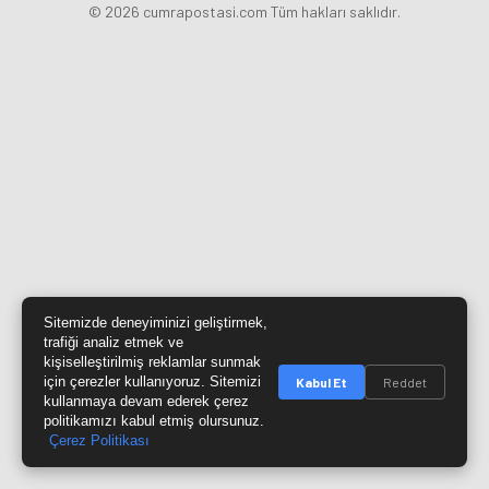
© 2026 cumrapostasi.com Tüm hakları saklıdır.
Sitemizde deneyiminizi geliştirmek,
trafiği analiz etmek ve
kişiselleştirilmiş reklamlar sunmak
için çerezler kullanıyoruz. Sitemizi
Kabul Et
Reddet
kullanmaya devam ederek çerez
politikamızı kabul etmiş olursunuz.
Çerez Politikası