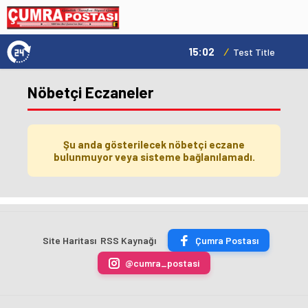
15:02
/
Test Title
Nöbetçi Eczaneler
Şu anda gösterilecek nöbetçi eczane
bulunmuyor veya sisteme bağlanılamadı.
Site Haritası
RSS Kaynağı
Çumra Postası
@cumra_postasi