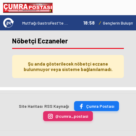
18:58
/
Konya'nın Zengin Mutfağı GastroFest'te Tanıtılacak
Nöbetçi Eczaneler
Şu anda gösterilecek nöbetçi eczane
bulunmuyor veya sisteme bağlanılamadı.
Site Haritası
RSS Kaynağı
Çumra Postası
@cumra_postasi