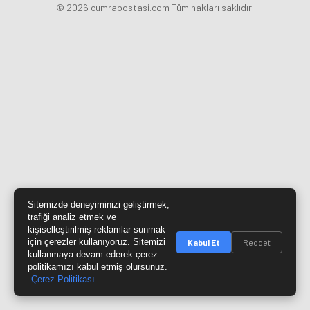
© 2026 cumrapostasi.com Tüm hakları saklıdır.
Sitemizde deneyiminizi geliştirmek,
trafiği analiz etmek ve
kişiselleştirilmiş reklamlar sunmak
için çerezler kullanıyoruz. Sitemizi
Kabul Et
Reddet
kullanmaya devam ederek çerez
politikamızı kabul etmiş olursunuz.
Çerez Politikası