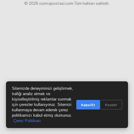
© 2026 cumrapostasi.com Tüm hakları saklıdır.
Sitemizde deneyiminizi geliştirmek,
trafiği analiz etmek ve
kişiselleştirilmiş reklamlar sunmak
için çerezler kullanıyoruz. Sitemizi
Kabul Et
Reddet
kullanmaya devam ederek çerez
politikamızı kabul etmiş olursunuz.
Çerez Politikası