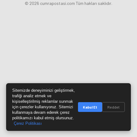
© 2026 cumrapostasi.com Tüm hakları saklıdır.
Sitemizde deneyiminizi geliştirmek,
trafiği analiz etmek ve
kişiselleştirilmiş reklamlar sunmak
için çerezler kullanıyoruz. Sitemizi
Kabul Et
Reddet
kullanmaya devam ederek çerez
politikamızı kabul etmiş olursunuz.
Çerez Politikası