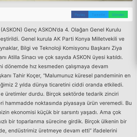
Paylaş
Tweetle
Gönder
ği (ASKON) Genç ASKON’da 4. Olağan Genel Kurulu
irildi. Genel kurula AK Parti Konya Milletvekili ve
ynaklar, Bilgi ve Teknoloji Komisyonu Başkanı Ziya
 Atilla Sinacı ve çok sayıda ASKON üyesi katıldı.
i dönemde hız kesmeden çalışmaya devam
şkanı Tahir Koçer, “Malumunuz küresel pandeminin en
ğimiz 2 yılda dünya ticaretini ciddi oranda etkiledi.
 üretimler durdu. Birçok sektörde tedarik zinciri
leri hammadde noktasında piyasaya ürün veremedi. Bu
izin ekonomisi küçük bir sarsıntı yaşadı. Ama çok
 hızlı bir toparlanma sürecine girdik. Birçok ülkenin bir
e, endüstrimiz üretmeye devam etti” ifadelerini