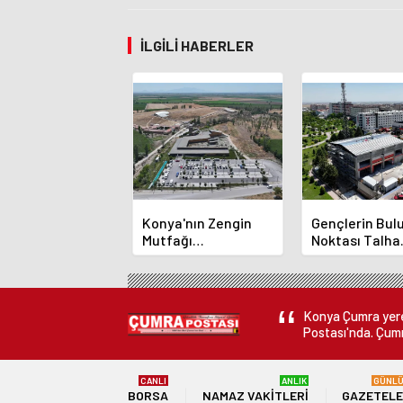
İLGILI HABERLER
Konya'nın Zengin
Gençlerin Bu
Mutfağı
Noktası Talha
GastroFest'te
Bayrakçı Aka
Tanıtılacak
Hızla Yükseliy
Konya Çumra yerel
Postası'nda. Çumr
CANLI
ANLIK
GÜNL
BORSA
NAMAZ VAKITLERI
GAZETEL