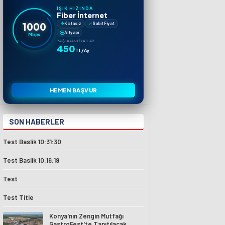
IŞIK HIZINDA
Fiber İnternet
1000
Kotasız
Sabit Fiyat
Altyapı
Mbps
BAŞLAYAN FIYATLAR
450
TL/Ay
HEMEN BAŞVUR
SON HABERLER
Test Baslik 10:31:30
Test Baslik 10:16:19
Test
Test Title
Konya'nın Zengin Mutfağı
GastroFest'te Tanıtılacak