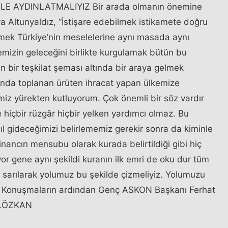
 İLE AYDINLATMALIYIZ Bir arada olmanın önemine
ya Altunyaldız, “İstişare edebilmek istikamete doğru
ilmek Türkiye’nin meselelerine aynı masada aynı
mizin geleceğini birlikte kurgulamak bütün bu
in bir teşkilat şeması altında bir araya gelmek
tında toplanan ürüten ihracat yapan ülkemize
miz yürekten kutluyorum. Çok önemli bir söz vardır
 hiçbir rüzgâr hiçbir yelken yardımcı olmaz. Bu
l gideceğimizi belirlememiz gerekir sonra da kiminle
inancın mensubu olarak kurada belirtildiği gibi hiç
yor gene aynı şekildi kuranın ilk emri de oku dur tüm
e sarılarak yolumuz bu şekilde çizmeliyiz. Yolumuzu
ştu. Konuşmaların ardından Genç ASKON Başkanı Ferhat
.F.ÖZKAN