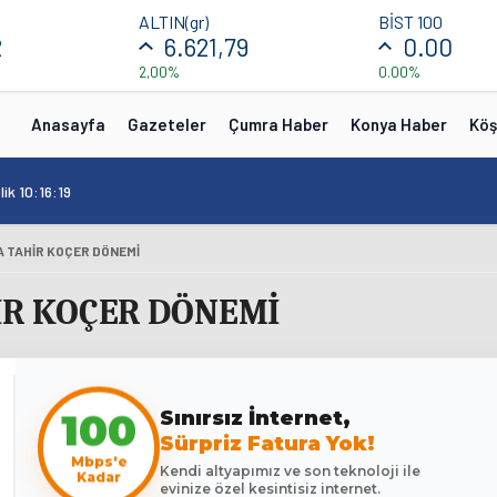
ALTIN(gr)
BİST 100
2
6.621,79
0.00
2,00%
0.00%
Anasayfa
Gazeteler
Çumra Haber
Konya Haber
Köş
ik 10:16:19
A TAHİR KOÇER DÖNEMİ
İR KOÇER DÖNEMİ
Sınırsız İnternet,
100
Sürpriz Fatura Yok!
Mbps'e
Kendi altyapımız ve son teknoloji ile
Kadar
evinize özel kesintisiz internet.