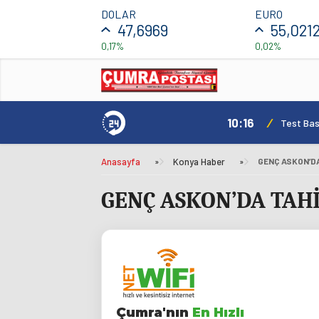
DOLAR
EURO
47,6969
55,021
0,17%
0,02%
10:16
/
Test Basl
Anasayfa
»
Konya Haber
»
GENÇ ASKON’D
GENÇ ASKON’DA TAH
Çumra'nın
En Hızlı