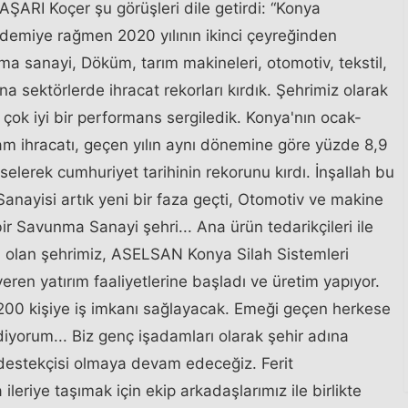
ARI Koçer şu görüşleri dile getirdi: “Konya
emiye rağmen 2020 yılının ikinci çeyreğinden
nma sanayi, Döküm, tarım makineleri, otomotiv, tekstil,
na sektörlerde ihracat rekorları kırdık. Şehrimiz olarak
çok iyi bir performans sergiledik. Konya'nın ocak-
plam ihracatı, geçen yılın aynı dönemine göre yüzde 8,9
selerek cumhuriyet tarihinin rekorunu kırdı. İnşallah bu
a Sanayisi artık yeni bir faza geçti, Otomotiv ve makine
ir Savunma Sanayi şehri... Ana ürün tedarikçileri ile
 olan şehrimiz, ASELSAN Konya Silah Sistemleri
veren yatırım faaliyetlerine başladı ve üretim yapıyor.
200 kişiye iş imkanı sağlayacak. Emeği geçen herkese
yorum... Biz genç işadamları olarak şehir adına
ve destekçisi olmaya devam edeceğiz. Ferit
eriye taşımak için ekip arkadaşlarımız ile birlikte