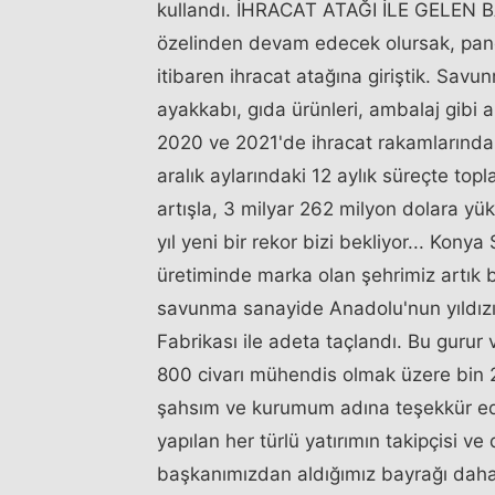
kullandı. İHRACAT ATAĞI İLE GELEN BAŞ
özelinden devam edecek olursak, pand
itibaren ihracat atağına giriştik. Savu
ayakkabı, gıda ürünleri, ambalaj gibi a
2020 ve 2021'de ihracat rakamlarında 
aralık aylarındaki 12 aylık süreçte to
artışla, 3 milyar 262 milyon dolara yük
yıl yeni bir rekor bizi bekliyor... Kony
üretiminde marka olan şehrimiz artık b
savunma sanayide Anadolu'nun yıldızı
Fabrikası ile adeta taçlandı. Bu gurur 
800 civarı mühendis olmak üzere bin 
şahsım ve kurumum adına teşekkür edi
yapılan her türlü yatırımın takipçisi 
başkanımızdan aldığımız bayrağı daha il