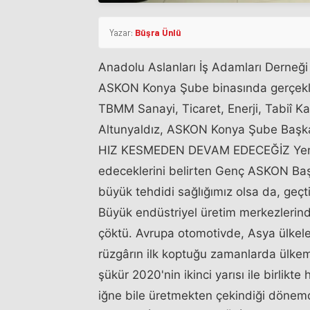
Yazar:
Büşra Ünlü
Anadolu Aslanları İş Adamları Derne
ASKON Konya Şube binasında gerçekleşt
TBMM Sanayi, Ticaret, Enerji, Tabiî Ka
Altunyaldız, ASKON Konya Şube Başkanı
HIZ KESMEDEN DEVAM EDECEĞİZ Yen
edeceklerini belirten Genç ASKON Ba
büyük tehdidi sağlığımız olsa da, geçti
Büyük endüstriyel üretim merkezlerinde
çöktü. Avrupa otomotivde, Asya ülke
rüzgârın ilk koptuğu zamanlarda ülkem
şükür 2020'nin ikinci yarısı ile birlikte
iğne bile üretmekten çekindiği dönemd