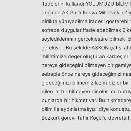
ifadelerini kullandı YOLUMUZU BİLİM
değinen AK Parti Konya Milletvekili Zi
birlikte yürüyebilme iradesi göstereb
sofrada duygular ifade edebilmek ülke
söylediklerimin gerçekleştire bilmek iç
gerekiyor. Bu şekilde ASKON çatısı al
milletimize değer oluşturan kardeşleri
nereye gideceğini bilmeyen bir gemiye
sebeple önce nereye gideceğimizi nası
gideceğimizi bilmemiz lazım bizler bir 
bilen ile bir bilmeyen bir olur mu buru
bunlarda bir hikmet var. Bu hikmetler
bilim ile aydınlatmalıyız” diye konu
Bozkurt görevi Tahir Koçer’e devretti