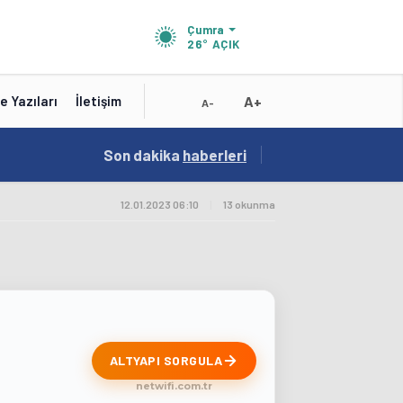
Çumra
26°
AÇIK
A+
e Yazıları
İletişim
A-
15:41
Son dakika
/
haberleri
Test
12.01.2023 06:10
|
13 okunma
ALTYAPI SORGULA
netwifi.com.tr