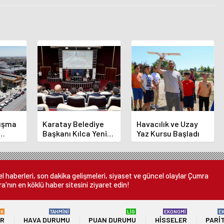
luşma
Karatay Belediye
Havacılık ve Uzay
Başkanı Kılca Yeni
Yaz Kursu Başladı
demi
Projeleri Açıkladı
or
 haberleri, son dakika gelişmeleri, siyaset ve güncel olaylar Çumra
a'nın en köklü haber sitesini ziyaret edin!
ÜK
TAHMİNİ
LİG
EKONOMİ
E
ER
HAVA DURUMU
PUAN DURUMU
HISSELER
PARI