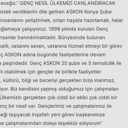
 edeceğiz.” GENÇ NESİL ÜLKEMİZİ CANLANDIRACAK
estek verdiklerini dile getiren ASKON Konya Şube
 insanlarını yetiştirmek, onları hayata hazırlamak, helal
ağlamaya çalışıyoruz. 1998 yılında kurulan Genç
sanlar barındırmaktadır. Bünyesinde bulunan
akatli, vatanını seven, vatanına hizmet etmeyi bir görev
 Genç ASKON adına bugünde faaliyetlerine devam
ma peşindedir. Genç ASKON 25 şube ve 5 temsilcilik ile
olabilmek için gençler ile birlikte faaliyetler
 kültürü, bilgi ve beceriyi gerçekten bize inanmaz,
diyor. Biz kendisini yapmış olduğumuz için çalışmaları
Ülkemizin gerçekten çok ciddi bir ekibi çok ciddi bir
enç bir nesil var. Gençlerimiz ve çalışmalarımız ile
eği taşıyacak inşallah yeni görev başkanımıza
ise çalışmalarından dolayı teşekkür ediyorum”