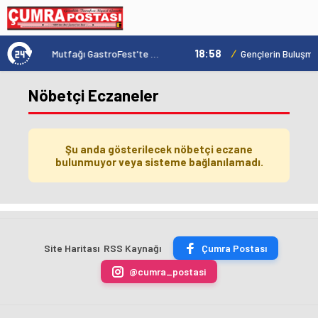
18:58
/
Konya'nın Zengin Mutfağı GastroFest'te Tanıtılacak
Gençlerin Buluşma Noktası Talha Bayrakçı Akademi Hızla Yükseliyor
Nöbetçi Eczaneler
Şu anda gösterilecek nöbetçi eczane
bulunmuyor veya sisteme bağlanılamadı.
Site Haritası
RSS Kaynağı
Çumra Postası
@cumra_postasi