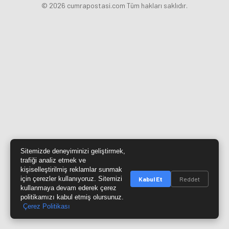
© 2026 cumrapostasi.com Tüm hakları saklıdır.
Sitemizde deneyiminizi geliştirmek,
trafiği analiz etmek ve
kişiselleştirilmiş reklamlar sunmak
için çerezler kullanıyoruz. Sitemizi
Kabul Et
Reddet
kullanmaya devam ederek çerez
politikamızı kabul etmiş olursunuz.
Çerez Politikası