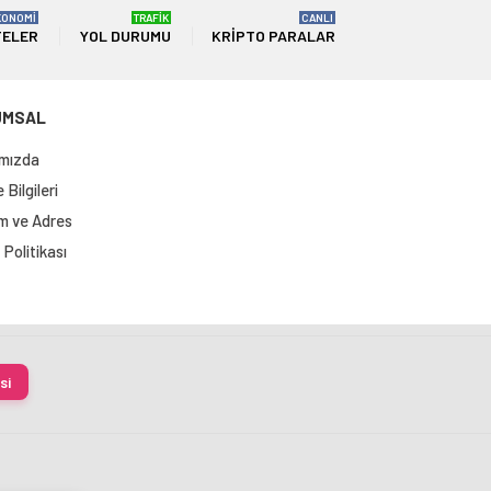
KONOMİ
TRAFİK
CANLI
TELER
YOL DURUMU
KRIPTO PARALAR
UMSAL
mızda
Bilgileri
im ve Adres
Politikası
si