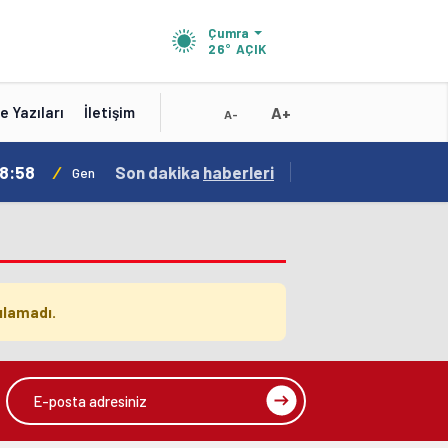
Çumra
26°
AÇIK
A+
e Yazıları
İletişim
A-
18:56
Son dakika
/
haberleri
Karatay Belediye Başkanı Kılca Yeni Projeleri
ılamadı.