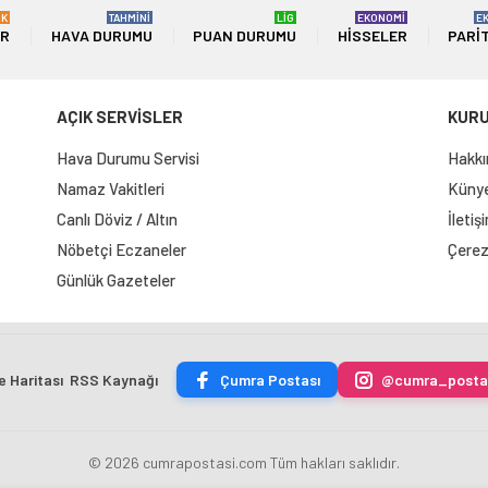
ÜK
TAHMİNİ
LİG
EKONOMİ
E
ER
HAVA DURUMU
PUAN DURUMU
HISSELER
PARI
AÇIK SERVİSLER
KUR
Hava Durumu Servisi
Hakkı
Namaz Vakitleri
Künye 
Canlı Döviz / Altın
İletiş
Nöbetçi Eczaneler
Çerez 
Günlük Gazeteler
e Haritası
RSS Kaynağı
Çumra Postası
@cumra_posta
© 2026 cumrapostasi.com Tüm hakları saklıdır.