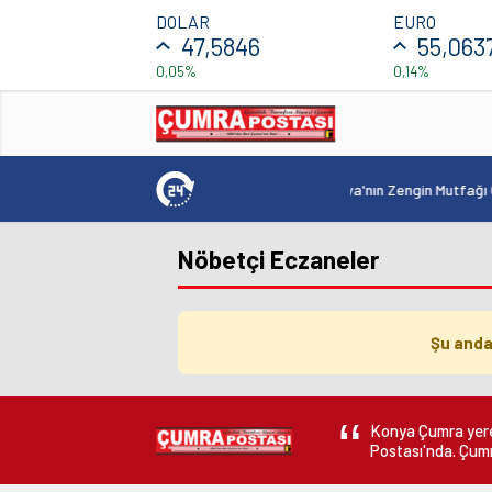
DOLAR
EURO
47,5846
55,063
0,05%
0,14%
18:58
/
ılacak
Gençler
Nöbetçi Eczaneler
Şu anda
Konya Çumra yerel
Postası'nda. Çumr