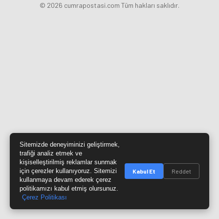
© 2026 cumrapostasi.com Tüm hakları saklıdır.
Sitemizde deneyiminizi geliştirmek,
trafiği analiz etmek ve
kişiselleştirilmiş reklamlar sunmak
için çerezler kullanıyoruz. Sitemizi
Kabul Et
Reddet
kullanmaya devam ederek çerez
politikamızı kabul etmiş olursunuz.
Çerez Politikası