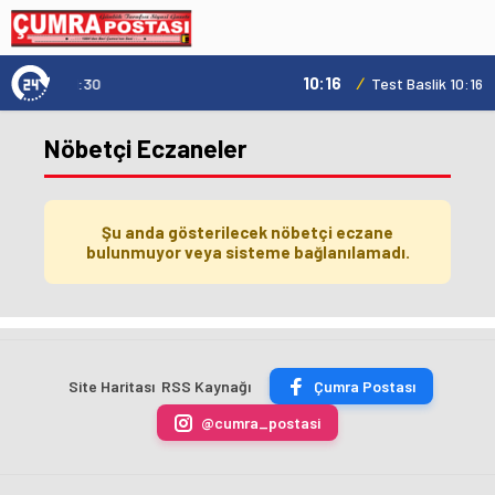
10:16
/
Test Baslik 10:16:19
Nöbetçi Eczaneler
Şu anda gösterilecek nöbetçi eczane
bulunmuyor veya sisteme bağlanılamadı.
Site Haritası
RSS Kaynağı
Çumra Postası
@cumra_postasi