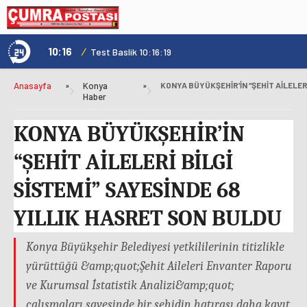
10:16
/
1
Test Baslik 10:16:19
Anasayfa
»
Konya
»
Haber
KONYA BÜYÜKŞEHİR’İN
“ŞEHİT AİLELERİ BİLGİ
SİSTEMİ” SAYESİNDE 68
YILLIK HASRET SON BULDU
Konya Büyükşehir Belediyesi yetkililerinin titizlikle
yürüttüğü &amp;quot;Şehit Aileleri Envanter Raporu
ve Kurumsal İstatistik Analizi&amp;quot;
çalışmaları sayesinde bir şehidin hatırası daha kayıt