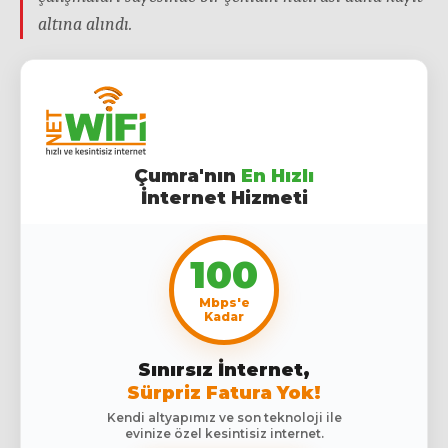
altına alındı.
Çumra'nın
En Hızlı
İnternet Hizmeti
100
Mbps'e
Kadar
Sınırsız İnternet,
Sürpriz Fatura Yok!
Kendi altyapımız ve son teknoloji ile
evinize özel kesintisiz internet.