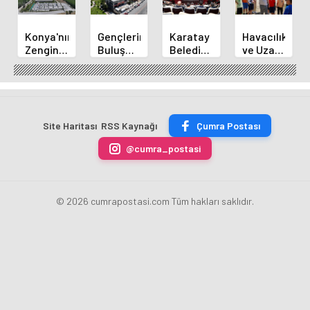
Konya'nın
Gençlerin
Karatay
Havacılık
Zengin
Buluşma
Belediye
ve Uzay
Mutfağı
Noktası
Başkanı
Yaz
GastroFest'te
Talha
Kılca
Kursu
Tanıtılacak
Bayrakçı
Yeni
Başladı
Akademi
Projeleri
Hızla
Açıkladı
Site Haritası
RSS Kaynağı
Çumra Postası
Yükseliyor
@cumra_postasi
© 2026 cumrapostasi.com Tüm hakları saklıdır.