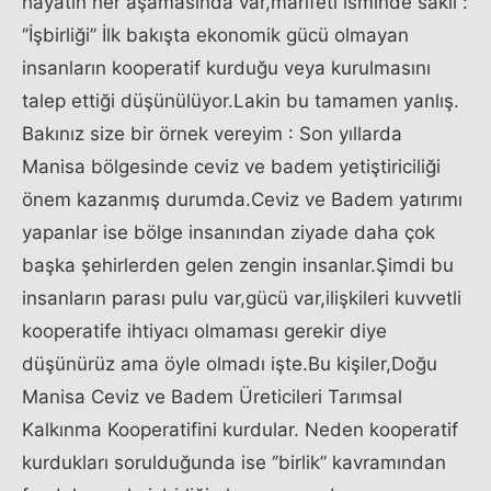
hayatın her aşamasında var,marifeti isminde saklı :
‘’İşbirliği’’ İlk bakışta ekonomik gücü olmayan
insanların kooperatif kurduğu veya kurulmasını
talep ettiği düşünülüyor.Lakin bu tamamen yanlış.
Bakınız size bir örnek vereyim : Son yıllarda
Manisa bölgesinde ceviz ve badem yetiştiriciliği
önem kazanmış durumda.Ceviz ve Badem yatırımı
yapanlar ise bölge insanından ziyade daha çok
başka şehirlerden gelen zengin insanlar.Şimdi bu
insanların parası pulu var,gücü var,ilişkileri kuvvetli
kooperatife ihtiyacı olmaması gerekir diye
düşünürüz ama öyle olmadı işte.Bu kişiler,Doğu
Manisa Ceviz ve Badem Üreticileri Tarımsal
Kalkınma Kooperatifini kurdular. Neden kooperatif
kurdukları sorulduğunda ise ‘’birlik’’ kavramından