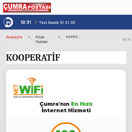
10:31
/
1
Not
Test Baslik 10:31:30
Anasayfa
»
Köşe
»
KOOPERATİF
05.10
Yazıları
KOOPERATİF
Çumra'nın
En Hızlı
İnternet Hizmeti