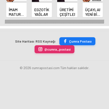
İMAM
EGZOTİK
ÜRETİMİ
ÜÇAYLAR
MATURİDİ’YE
YAĞLAR
ÇEŞİTLENDİRMEK
YENİ BİR
GÖRE
BAŞLANGIÇ
KADER
OLSUN
VE KAZA
MANEVİ
HAYATIMIZDA
Site Haritası
RSS Kaynağı
Çumra Postası
@cumra_postasi
© 2026 cumrapostasi.com Tüm hakları saklıdır.